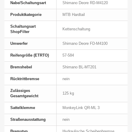
Nabe/Schaltungsart
Shimano Deore RD-M4120
Produktkategorie
MTB Hardtail
Schaltungsart
Kettenschaltung
ShopFilter
Umwerfer
Shimano Deore FD-M4100
Reifengröße (ETRTO)
57-584
Bremshebel
Shimano BL-MT201
Rücktrittbremse
nein
Zulässiges
125 kg
Gesamtgewicht
Sattelklemme
MonkeyLink QR-ML 3
Straßenausstattung
nein
Bremstyp
Hydraulische Scheibenbremse