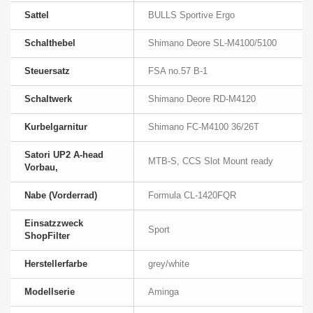
Sattel
BULLS Sportive Ergo
Schalthebel
Shimano Deore SL-M4100/5100
Steuersatz
FSA no.57 B-1
Schaltwerk
Shimano Deore RD-M4120
Kurbelgarnitur
Shimano FC-M4100 36/26T
Satori UP2 A-head
MTB-S, CCS Slot Mount ready
Vorbau,
Nabe (Vorderrad)
Formula CL-1420FQR
Einsatzzweck
Sport
ShopFilter
Herstellerfarbe
grey/white
Modellserie
Aminga