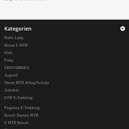
Kategorien
Bulls Lady
Brose E MTB
Kids
Puky
CROSSBIKES
Jugend
Street MTB Alltag/Schule
Zubehör
KTM E-Trekking
Pegasus E-Trekking
Bosch Damen MTB
E MTB Bosch