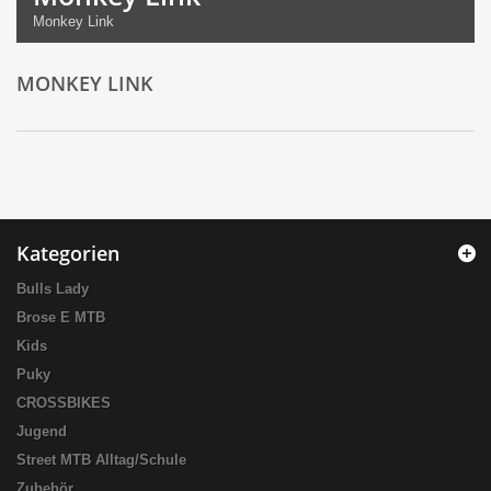
Monkey Link
MONKEY LINK
Kategorien
Bulls Lady
Brose E MTB
Kids
Puky
CROSSBIKES
Jugend
Street MTB Alltag/Schule
Zubehör