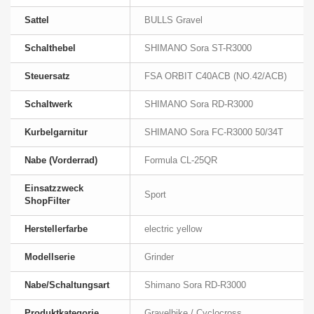
Sattel
BULLS Gravel
Schalthebel
SHIMANO Sora ST-R3000
Steuersatz
FSA ORBIT C40ACB (NO.42/ACB)
Schaltwerk
SHIMANO Sora RD-R3000
Kurbelgarnitur
SHIMANO Sora FC-R3000 50/34T
Nabe (Vorderrad)
Formula CL-25QR
Einsatzzweck
Sport
ShopFilter
Herstellerfarbe
electric yellow
Modellserie
Grinder
Nabe/Schaltungsart
Shimano Sora RD-R3000
Produktkategorie
Gravelbike / Cyclocross