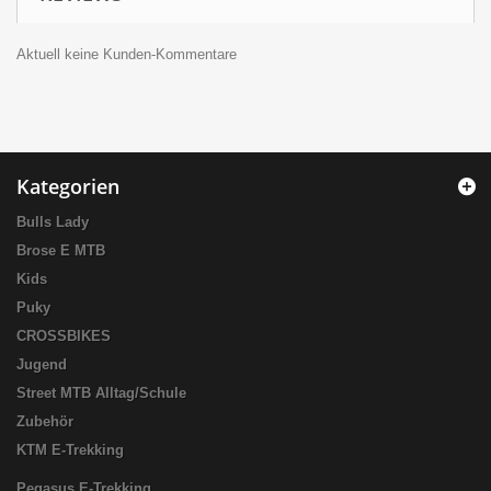
Aktuell keine Kunden-Kommentare
Kategorien
Bulls Lady
Brose E MTB
Kids
Puky
CROSSBIKES
Jugend
Street MTB Alltag/Schule
Zubehör
KTM E-Trekking
Pegasus E-Trekking