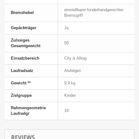
einstellbarer kinderhandgerechter
Bremshebel
Bremsgriff
Gepäckträger
Ja
Zulssiges
50
Gesamtgewicht
Einsatzbereich
City & Alltag
Laufradsatz
Alufelgen
Gewicht **
9,9 kg
Zielgruppe
Kinder
Rahmengeometrie
18
Laufradgr
REVIEWS